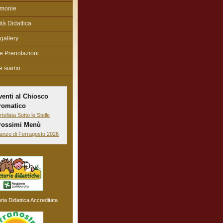
imonie
vità Didattica
gallery
 e Prenotazioni
e siamo
venti al Chiosco
romatico
rtellata Sotto le Stelle
rossimi Menù
anzo di Ferragosto 2026
oria Didattica Accreditata