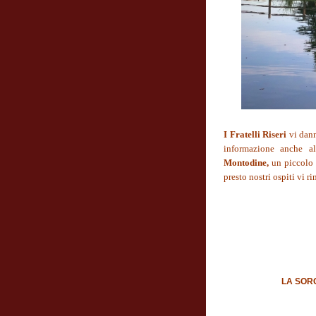
I Fratelli Riseri
vi dann
informazione anche a
Montodine,
un piccolo 
presto nostri ospiti vi r
LA SORG