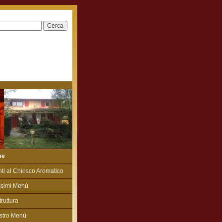
me
ti al Chiosco Aromatico
ssimi Menù
truttura
ostro Menù