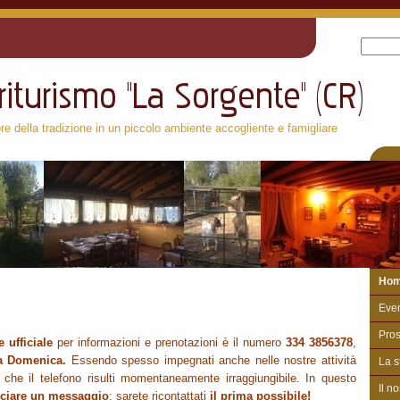
ore della tradizione in un piccolo ambiente accogliente e famigliare
Ho
Even
Pro
 ufficiale
per informazioni e prenotazioni è il numero
334 3856378
,
la Domenica.
Essendo spesso impegnati anche nelle nostre attività
La s
e che il telefono risulti momentaneamente irraggiungibile. In questo
Il n
sciare un messaggio
: sarete ricontattati
il prima possibile!