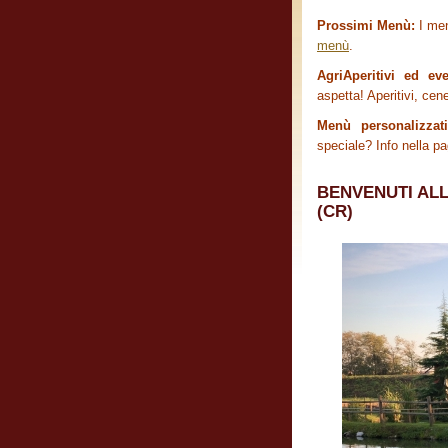
Prossimi Menù:
I men
menù
.
AgriAperitivi ed ev
aspetta! Aperitivi, cene
Menù personalizzat
speciale? Info nella p
BENVENUTI ALL
(CR)