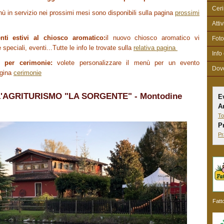
Cer
ù in servizio nei prossimi mesi sono disponibili sulla pagina
prossimi
Atti
enti estivi al chiosco aromatico:
il nuovo chiosco aromatico vi
Foto
 speciali, eventi...Tutte le info le trovate sulla
relativa pagina
Info
i per cerimonie:
volete personalizzare il menù per un evento
Dov
agina
cerimonie
'AGRITURISMO "LA SORGENTE" - Montodine
E
A
To
P
Pr
Fatt