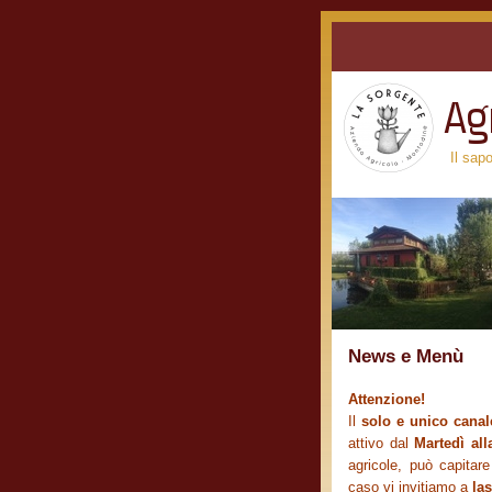
Il sap
News e Menù
Attenzione!
Il
solo e unico canale
attivo dal
Martedì al
agricole, può capitar
caso vi invitiamo a
la